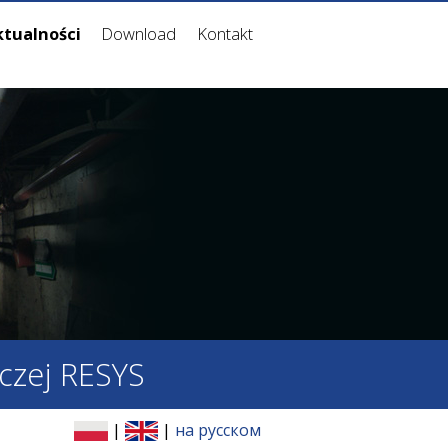
ktualności
Download
Kontakt
czej RESYS
|
|
на русском