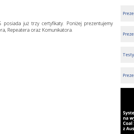
Preze
osiada już trzy certyfikaty. Poniżej prezentujemy
era, Repeatera oraz Komunikatora.
Preze
Testy
Prez