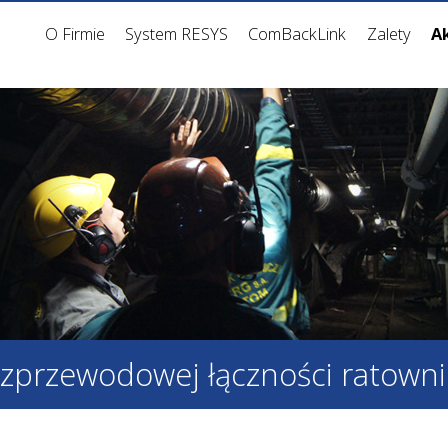
O Firmie
System RESYS
ComBackLink
Zalety
A
zprzewodowej łączności ratowni