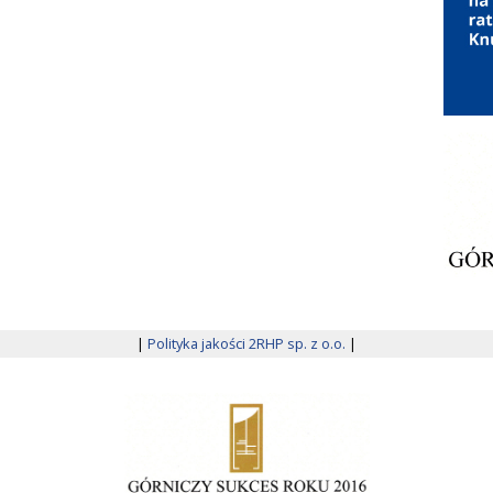
|
Polityka jakości 2RHP sp. z o.o.
|