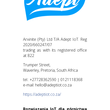
Arxinite (Pty) Ltd T/A Adept IoT. Reg
2020/660247/07
trading as with its registered office
at 822
Trumper Street,
Waverley, Pretoria, South Africa
tel.: +27728362590 | 0121118368
e-mail: hello@adeptiot.co.za
https://adeptiot.co.za/
Rozwiązania IoT dla górnictwa