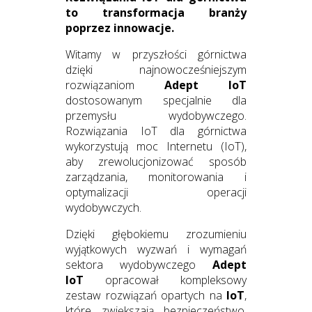
to transformacja branży
poprzez innowacje.
Witamy w przyszłości górnictwa
dzięki najnowocześniejszym
rozwiązaniom
Adept IoT
dostosowanym specjalnie dla
przemysłu wydobywczego.
Rozwiązania IoT dla górnictwa
wykorzystują moc Internetu (IoT),
aby zrewolucjonizować sposób
zarządzania, monitorowania i
optymalizacji operacji
wydobywczych.
Dzięki głębokiemu zrozumieniu
wyjątkowych wyzwań i wymagań
sektora wydobywczego
Adept
IoT
opracował kompleksowy
zestaw rozwiązań opartych na
IoT
,
które zwiększają bezpieczeństwo,