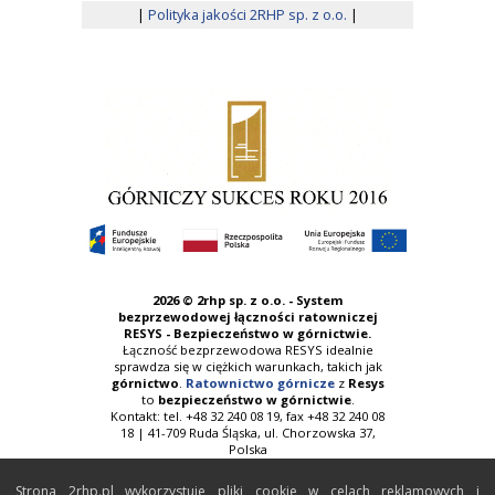
|
Polityka jakości 2RHP sp. z o.o.
|
2026 ©
2rhp sp. z o.o. - System
bezprzewodowej łączności ratowniczej
RESYS - Bezpieczeństwo w górnictwie.
Łączność bezprzewodowa RESYS idealnie
sprawdza się w ciężkich warunkach, takich jak
górnictwo
.
Ratownictwo górnicze
z
Resys
to
bezpieczeństwo w górnictwie
.
Kontakt: tel. +48 32 240 08 19, fax +48 32 240 08
18 | 41-709 Ruda Śląska, ul. Chorzowska 37,
Polska
Strona 2rhp.pl wykorzystuje pliki cookie w celach reklamowych i