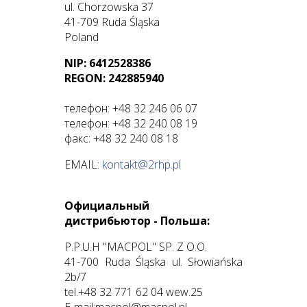
ul. Chorzowska 37
41-709 Ruda Śląska
Poland
NIP: 6412528386
REGON: 242885940
телефон: +48 32 246 06 07
телефон: +48 32 240 08 19
факс: +48 32 240 08 18
EMAIL:
kontakt@2rhp.pl
Официальный
дистрибьютор
- Польша:
P.P.U.H "MACPOL" SP. Z O.O.
41-700 Ruda Śląska ul. Słowiańska
2b/7
tel.+48 32 771 62 04 wew.25
E-mail:macpol@macpol.pl