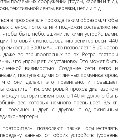
там подземных сооружений (трубы, кабели и т. д.),
и, текстильной ленты, веревки, цепи и т. д.
ься в проходе для прохода таким образом, чтобы
ых стенок, потолка или подножки составляло не
, чтобы быть небольшими легкими устройствами,
ации. Готовый к использованию репитер весит 440
ятор емкостью 3000 мАч, что позволяет 15-20 часов
ь даже во взрывоопасных зонах. Ретрансляторы
нны, что упрощает их установку. Это может быть
иченной видимостью. Создание сети легко и
ндами, поступающими от личных комуникаторов,
, что они делают это правильно, и повышает
бы охватить 1-километровый проход диапазоном
м между повторителями около 140 м, должно быть
 общий вес которых немного превышает 3,5 кг.
ыть соединены друг с другом с одножильным
едиаконвертеры.
 повторитель позволяют также осуществлять
передачу данных от обоих устройств (уровень