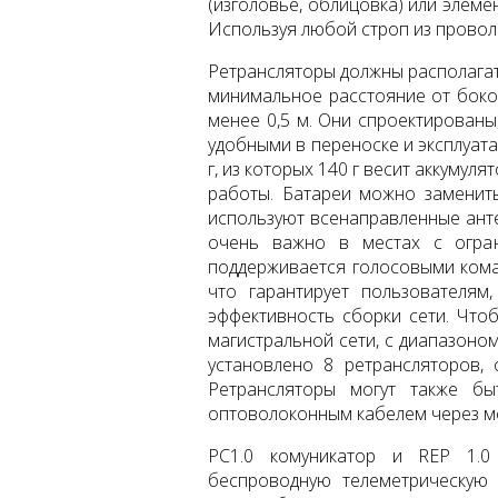
(изголовье, облицовка) или элемен
Используя любой строп из проволок
Ретрансляторы должны располагат
минимальное расстояние от боков
менее 0,5 м. Они спроектированы
удобными в переноске и эксплуат
г, из которых 140 г весит аккумул
работы. Батареи можно заменит
используют всенаправленные анте
очень важно в местах с огран
поддерживается голосовыми кома
что гарантирует пользователям
эффективность сборки сети. Что
магистральной сети, с диапазоно
установлено 8 ретрансляторов,
Ретрансляторы могут также б
оптоволоконным кабелем через м
PC1.0 комуникатор и REP 1.0
беспроводную телеметрическую 