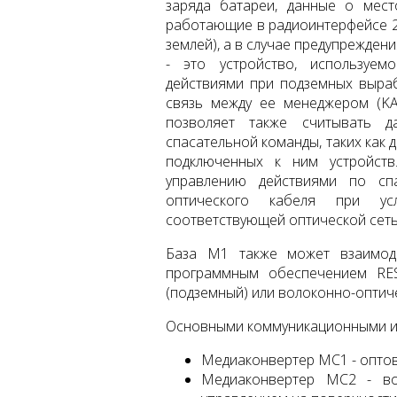
заряда батареи, данные о мест
работающие в радиоинтерфейсе 2,
землей), а в случае предупрежден
- это устройство, используем
действиями при подземных выра
связь между ее менеджером (KA
позволяет также считывать д
спасательной команды, таких как д
подключенных к ним устройст
управлению действиями по сп
оптического кабеля при ус
соответствующей оптической сет
База M1 также может взаимод
программным обеспечением RES
(подземный) или волоконно-оптиче
Основными коммуникационными и
Медиаконвертер МС1 - опто
Медиаконвертер MC2 - во