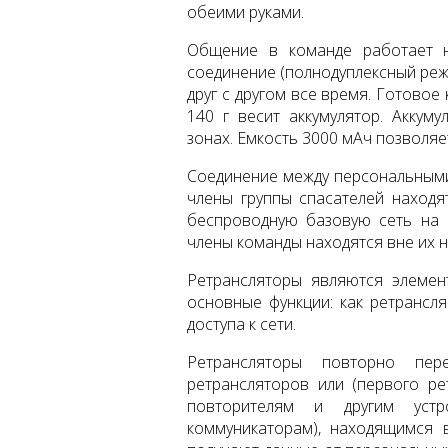
обеими руками.
Общение в команде работает н
соединение (полнодуплексный режи
друг с другом все время. Готовое 
140 г весит аккумулятор. Акку
зонах. Емкость 3000 мАч позволя
Соединение между персональными
члены группы спасателей находят
беспроводную базовую сеть на о
члены команды находятся вне их 
Ретрансляторы являются элемен
основные функции: как ретрансл
доступа к сети.
Ретрансляторы повторно пер
ретрансляторов или (первого ре
повторителям и другим устр
коммуникаторам), находящимся 