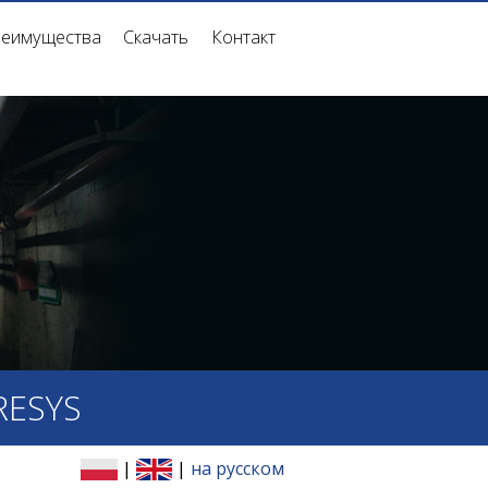
еимущества
Скачать
Контакт
RESYS
|
|
на русском