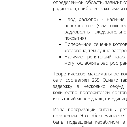
определенной области, зависит о
радиоволн, наиболее важными из 
Ход раскопок - наличие о
перекрестков (чем сильне
радиоволны, следовательн
покрытия)
Поперечное сечение котло
котлована, тем лучше распр
Наличие препятствий, таких
могут ослаблять распростра
Теоретическое максимальное ко
сети, составляет 255. Однако т
задержку в несколько секунд
количество повторителей соста
испытаний менее двадцати единиц
Из-за поляризации антенны ре
положении. Это обеспечивается
быть подвешены карабином в 