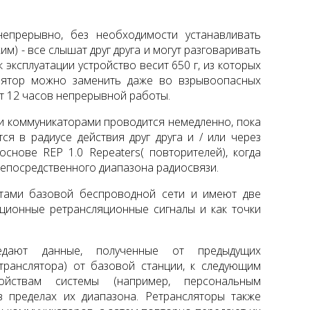
епрерывно, без необходимости устанавливать
м) - все слышат друг друга и могут разговаривать
к эксплуатации устройство весит 650 г, из которых
мулятор можно заменить даже во взрывоопасных
ет 12 часов непрерывной работы.
 коммуникаторами проводится немедленно, пока
ся в радиусе действия друг друга и / или через
снове REP 1.0 Repeaters( повторителей), когда
непосредственного диапазона радиосвязи.
тами базовой беспроводной сети и имеют две
яционные ретрансляционные сигналы и как точки
едают данные, полученные от предыдущих
транслятора) от базовой станции, к следующим
ойствам системы (например, персональным
в пределах их диапазона. Ретрансляторы также