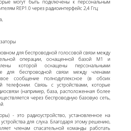
торые могут быть подключены к персональным
телям REP1.0 через радиоинтерфейс 2,4 Ггц:
а,
изаторы
новном для беспроводной голосовой связи между
тельной операции, оснащенной базой M1 и
 члены которой оснащены персональными
же для беспроводной связи между членами
овое сообщение полнодуплексное (в обоих
й телефонии. Связь с устройствами, которые
диосвязи (например, база, расположенная более
существляется через беспроводную базовую сеть,
й.
оры) - это радиоустройство, установленное на
устройства для слуха. Благодаря этому решению,
ляет членам спасательной команды работать