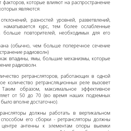
т факторов, которые влияют на распространение
которых являются:
тклонений, разностей уровней, разветвлений,
е наматывается курс, тем более ослабленные
о, больше повторителей, необходимых для его
вана (обычно, чем больше поперечное сечение
остранение радиоволн)
 как впадины, ямы, большие механизмы, которые
нение радиоволн.
личество ретрансляторов, работающих в одной
акое количество ретрансляционных реле вызовет
. Таким образом, максимальное эффективное
вляет от 50 до 70 (во время наших подземных
 было вполне достаточно).
трансляторы должны работать в вертикальном
 способом его сборки - ретрансляторы должны
центре антенны к элементам опоры выемки