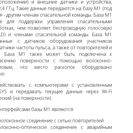
оположении) и внешние датчики и устройства,
4 ГГц. Такие данные передаются на базу М1 (под
ия - другим членам спасательной команды. База M1
ое для поддержки управления спасательными
ботках, чем позволяет беспроводную голосовую
D) и членами спасательной команды. База M1
анные с датчиков оборудования участников
атчики частоты пульса, а также от повторителей и
в. База М1 также может быть подключена к
асению поверхности с помощью волоконно-
ловии, что место раскопок оборудовано
ью.
ействовать с компьютерами с установленным
YS и передавать текущие данные через Wi-Fi
ский (на поверхности).
нтерфейсами базы M1 являются:
волоконное соединение с сетью повторителей
локонно-оптическое соединение с аварийным