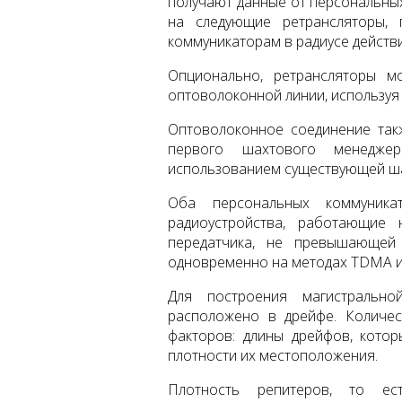
получают данные от персональных
на следующие ретрансляторы,
коммуникаторам в радиусе действ
Опционально, ретрансляторы м
оптоволоконной линии, используя
Оптоволоконное соединение так
первого шахтового менедже
использованием существующей ша
Оба персональных коммуника
радиоустройства, работающие
передатчика, не превышающей
одновременно на методах TDMA 
Для построения магистрально
расположено в дрейфе. Количес
факторов: длины дрейфов, кото
плотности их местоположения.
Плотность репитеров, то ес