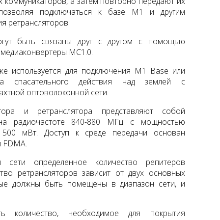
 коммуникаторов, а затем повторно передают их
 позволяя подключаться к базе M1 и другим
ия ретрансляторов.
огут быть связаны друг с другом с помощью
 медиаконвертеры MC1.0.
же используется для подключения M1 Base или
ра спасательного действия над землей с
хтной оптоволоконной сети.
тора и ретранслятора представляют собой
 на радиочастоте 840-880 МГц с мощностью
 500 мВт. Доступ к среде передачи основан
и FDMA.
й сети определенное количество репитеров
тво ретрансляторов зависит от двух основных
рые должны быть помещены в диапазон сети, и
ть количество, необходимое для покрытия