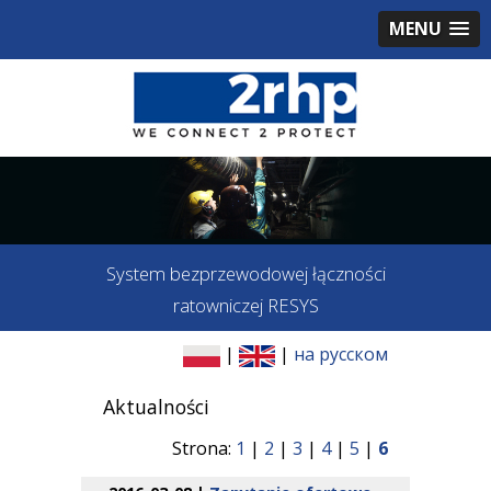
MENU
System bezprzewodowej łączności
ratowniczej RESYS
|
|
на русском
Aktualności
Strona:
1
|
2
|
3
|
4
|
5
|
6