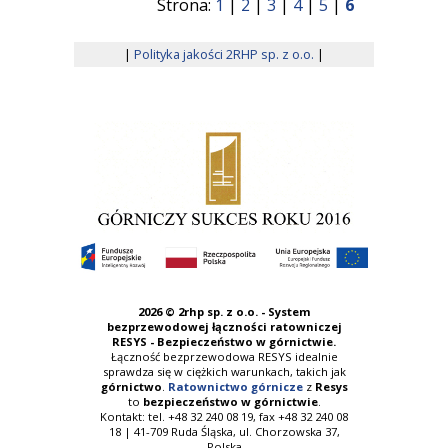
Strona:
1
|
2
|
3
|
4
|
5
|
6
|
Polityka jakości 2RHP sp. z o.o.
|
2026 ©
2rhp sp. z o.o. - System
bezprzewodowej łączności ratowniczej
RESYS - Bezpieczeństwo w górnictwie.
Łączność bezprzewodowa RESYS idealnie
sprawdza się w ciężkich warunkach, takich jak
górnictwo
.
Ratownictwo górnicze
z
Resys
to
bezpieczeństwo w górnictwie
.
Kontakt: tel. +48 32 240 08 19, fax +48 32 240 08
18 | 41-709 Ruda Śląska, ul. Chorzowska 37,
Polska