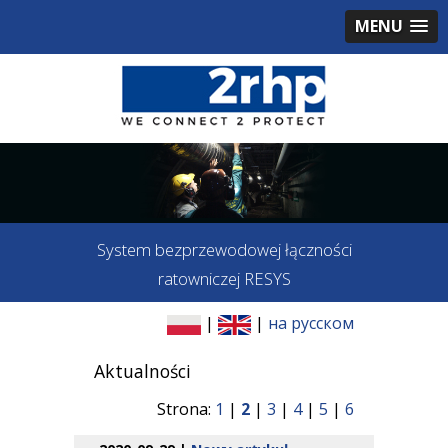
MENU
System bezprzewodowej łączności
ratowniczej RESYS
|
|
на русском
Aktualności
Strona:
1
|
2
|
3
|
4
|
5
|
6