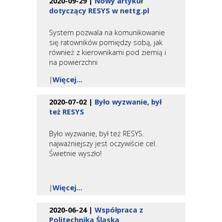
2020-09-29 |
Nowy artykuł
dotyczący RESYS w nettg.pl
System pozwala na komunikowanie
się ratowników pomiędzy sobą, jak
również z kierownikami pod ziemią i
na powierzchni
|
Więcej...
2020-07-02 |
Było wyzwanie, był
też RESYS
Było wyzwanie, był też RESYS.
najważniejszy jest oczywiście cel.
Świetnie wyszło!
|
Więcej...
2020-06-24 |
Współpraca z
Politechniką Śląską