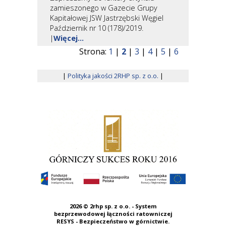
zamieszonego w Gazecie Grupy
Kapitałowej JSW Jastrzębski Węgiel
Październik nr 10 (178)/2019.
|
Więcej...
Strona:
1
|
2
|
3
|
4
|
5
|
6
|
Polityka jakości 2RHP sp. z o.o.
|
2026 ©
2rhp sp. z o.o. - System
bezprzewodowej łączności ratowniczej
RESYS - Bezpieczeństwo w górnictwie.